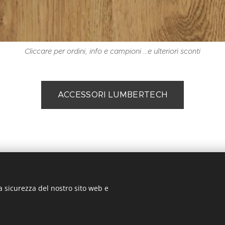
Cliccare per ordini, info e campioni ...e ulteriori sconti
ACCESSORI LUMBERTECH
Galilei 21/25, 61122 Pesaro, ITALIA P.I. 04382910232, cell.360 32 62
a sicurezza del nostro sito web e
mini, Cattolica, Riccione, Cesena, Forlì, Ravenna, Senigallia, Jesi,
Milano, Bologna. Commercializzazione: in tutta Italia
Cookies