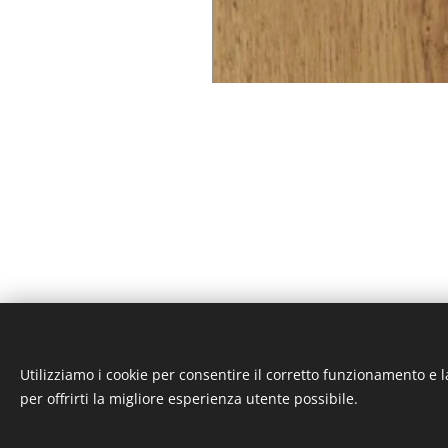
Ciogli Soluzioni, Via Galileo 
Utilizziamo i cookie per consentire il corretto funzionamento e l
provincia di Pesaro Urbino, Ri
per offrirti la migliore esperienza utente possibile.