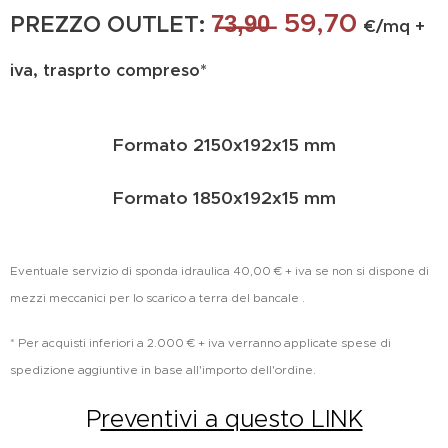
59,70
7̶3̶,̶9̶0̶
PREZZO OUTLET:
€/mq +
iva, trasprto compreso*
Formato 2150x192x15 mm
Formato 1850x192x15 mm
Eventuale servizio di sponda idraulica 40,00 € + iva se non si dispone di
mezzi meccanici per lo scarico a terra del bancale .
* Per acquisti inferiori a 2.000 € + iva verranno applicate spese di
spedizione aggiuntive in base all'importo dell'ordine.
P
reventivi a questo LINK