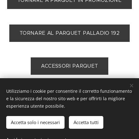
TORNARE A PARQUET IN PROMOZIONE
TORNARE AL PARQUET PALLADIO 192
ACCESSORI PARQUET
Utilizziamo i cookie per consentire il corretto funzionamento
e la sicurezza del nostro sito web e per offrirti la migliore
Ciogli Soluzioni, Via Galileo Galilei 21/25, 61122 Pesaro, ITALIA
esperienza utente possibile.
P.I. 04382910232, cell.360 32 62 94 Rete vendita: Pesaro,
Fano, provincia di Pesaro Urbino, Rimini, Cattolica, Riccione,
Cesena, Forlì, Ravenna, Senigallia, Jesi, Ancona, Verona, Roma,
Accetta solo i necessari
Accetta tutti
Firenze, Milano, Bologna. Commercializzazione: in tutta Italia