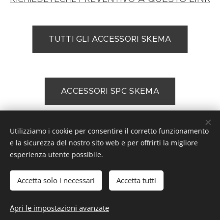
TUTTI GLI ACCESSORI SKEMA
ACCESSORI SPC SKEMA
Utilizziamo i cookie per consentire il corretto funzionamento
e la sicurezza del nostro sito web e per offrirti la migliore
Ciogli Soluzioni, Via Galileo Galilei 21/25, 61122 Pesaro, ITALIA
esperienza utente possibile.
P.I. 04382910232, cell.360 32 62 94 Rete vendita: Pesaro,
Fano, provincia di Pesaro Urbino, Rimini, Cattolica, Riccione,
Cesena, Forlì, Ravenna, Senigallia, Jesi, Ancona, Verona, Roma,
Accetta solo i necessari
Accetta tutti
Firenze, Milano, Bologna. Commercializzazione: in tutta Italia
Apri le impostazioni avanzate
Cookies