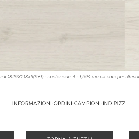
r.k 1829X218x6(5+1) - confezione: 4 - 1,594 mq cliccare per ulterior
INFORMAZIONI-ORDINI-CAMPIONI-INDIRIZZI