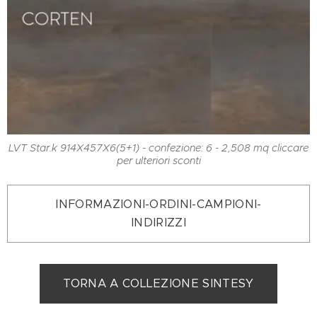
LVT Star.k 914X457X6(5+1) - confezione: 6 - 2,508 mq cliccare
per ulteriori sconti
INFORMAZIONI-ORDINI-CAMPIONI-
INDIRIZZI
TORNA A COLLEZIONE SINTESY