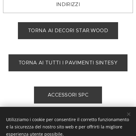
INDIRIZZI
TORNA AI DECORI STAR.WOOD
TORNA AI TUTTI I PAVIMENTI SINTESY
ACCESSORI SPC
Utilizziamo i cookie per consentire il corretto funzionamento
e la sicurezza del nostro sito web e per offrirti la migliore
Ciogli Soluzioni, Via Galileo Galilei 21/25, 61122 Pesaro, ITALIA
esperienza utente possibile.
P.I. 04382910232, cell.360 32 62 94 Rete vendita: Pesaro,