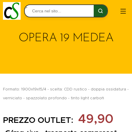
>
OPERA 19 MEDEA
Formato: 1900x19x15/4 - scelta: CDD rustico - doppia ossidatura -
n
verniciato - spazzolato profondo - tinto light carbo
49,90
PREZZO OUTLET: