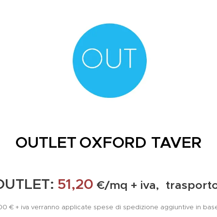
OUTLET
OXFORD TAVER
OUTLET:
51,20
€/mq + iva, trasport
1.300 € + iva verranno applicate spese di spedizione aggiuntive in bas