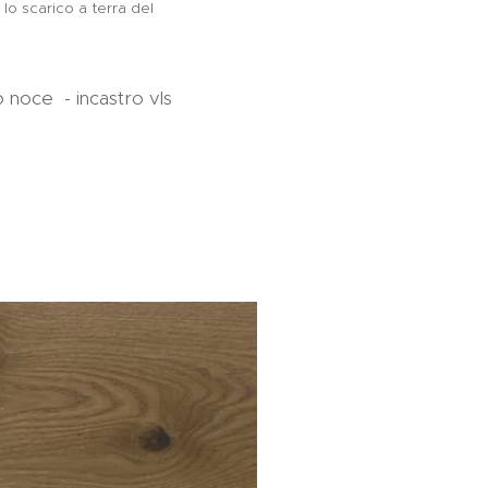
lo scarico a terra del
o noce - incastro vls
IVA